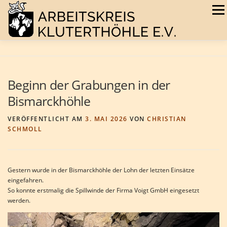
Zum
Menü
Inhalt
springen
AKTUELLES
VEREIN
HÖHLEN
GALERIE
Beginn der Grabungen in der
Bismarckhöhle
TERMINE
BUCHSHOP
VERÖFFENTLICHT AM
3. MAI 2026
VON
CHRISTIAN
SCHMOLL
Gestern wurde in der Bismarckhöhle der Lohn der letzten Einsätze
eingefahren.
So konnte erstmalig die Spillwinde der Firma Voigt GmbH eingesetzt
werden.