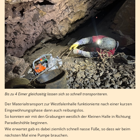
Bis zu 4 Eimer gleichzeitig lassen sich so schnell transporiteren.
Der Materialtransport zur Westfalenhalle funktionierte nach einer kurzen
Eingewöhnungsphase dann auch reibungslos.
So konnten wir mit den Grabungen westlich der Kleinen Halle in Richtung
Paradieshöhle beginnen.
Wie erwartet gab es dabei ziemlich schnell nasse Füße, so dass wir beim
nächsten Mal eine Pumpe brauchen.