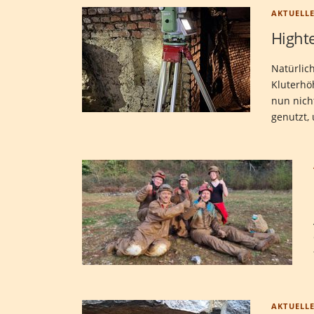
AKTUELL
Hight
Natürlic
Kluterhö
nun nicht
genutzt,
AKTUELL