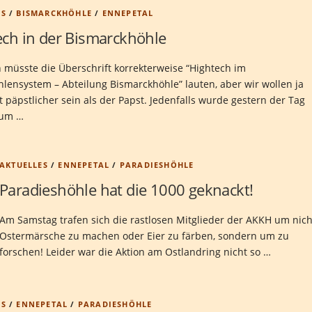
ES
/
BISMARCKHÖHLE
/
ENNEPETAL
ech in der Bismarckhöhle
h müsste die Überschrift korrekterweise “Hightech im
hlensystem – Abteilung Bismarckhöhle” lauten, aber wir wollen ja
 päpstlicher sein als der Papst. Jedenfalls wurde gestern der Tag
 um …
AKTUELLES
/
ENNEPETAL
/
PARADIESHÖHLE
Paradieshöhle hat die 1000 geknackt!
Am Samstag trafen sich die rastlosen Mitglieder der AKKH um nich
Ostermärsche zu machen oder Eier zu färben, sondern um zu
forschen! Leider war die Aktion am Ostlandring nicht so …
ES
/
ENNEPETAL
/
PARADIESHÖHLE