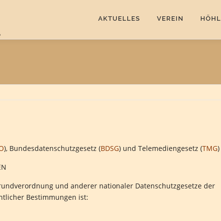
AKTUELLES
VEREIN
HÖHL
O
), Bundesdatenschutzgesetz (
BDSG
) und Telemediengesetz (
TMG
)
EN
Grundverordnung und anderer nationaler Datenschutzgesetze der
htlicher Bestimmungen ist: