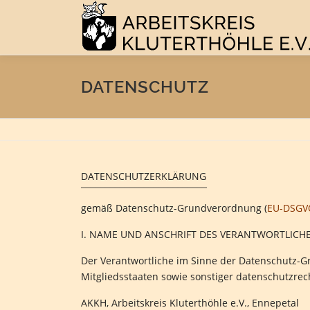
Zum
Inhalt
springen
DATENSCHUTZ
DATENSCHUTZERKLÄRUNG
¯¯¯¯¯¯¯¯¯¯¯¯¯¯¯¯¯¯¯¯¯¯¯¯¯¯
gemäß Datenschutz-Grundverordnung (
EU-DSGV
I. NAME UND ANSCHRIFT DES VERANTWORTLICH
Der Verantwortliche im Sinne der Datenschutz-
Mitgliedsstaaten sowie sonstiger datenschutzrec
AKKH, Arbeitskreis Kluterthöhle e.V., Ennepetal