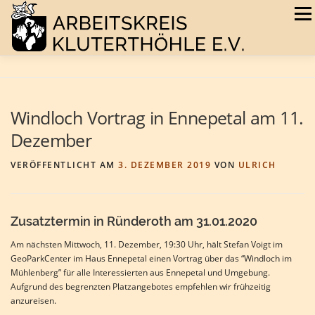
Zum
Menü
Inhalt
springen
AKTUELLES
VEREIN
HÖHLEN
GALERIE
Windloch Vortrag in Ennepetal am 11.
Dezember
TERMINE
BUCHSHOP
VERÖFFENTLICHT AM
3. DEZEMBER 2019
VON
ULRICH
Zusatztermin in Ründeroth am 31.01.2020
Am nächsten Mittwoch, 11. Dezember, 19:30 Uhr, hält Stefan Voigt im
GeoParkCenter im Haus Ennepetal einen Vortrag über das “Windloch im
Mühlenberg” für alle Interessierten aus Ennepetal und Umgebung.
Aufgrund des begrenzten Platzangebotes empfehlen wir frühzeitig
anzureisen.