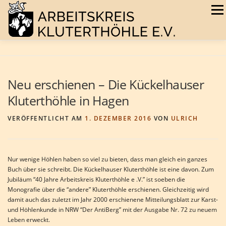
Zum
Menü
Inhalt
springen
AKTUELLES
VEREIN
HÖHLEN
GALERIE
Neu erschienen – Die Kückelhauser
Kluterthöhle in Hagen
TERMINE
BUCHSHOP
VERÖFFENTLICHT AM
1. DEZEMBER 2016
VON
ULRICH
Nur wenige Höhlen haben so viel zu bieten, dass man gleich ein ganzes
Buch über sie schreibt. Die Kückelhauser Kluterthöhle ist eine davon. Zum
Jubiläum “40 Jahre Arbeitskreis Kluterthöhle e .V.” ist soeben die
Monografie über die “andere” Kluterthöhle erschienen. Gleichzeitig wird
damit auch das zuletzt im Jahr 2000 erschienene Mitteilungsblatt zur Karst-
und Höhlenkunde in NRW “Der AntiBerg” mit der Ausgabe Nr. 72 zu neuem
Leben erweckt.